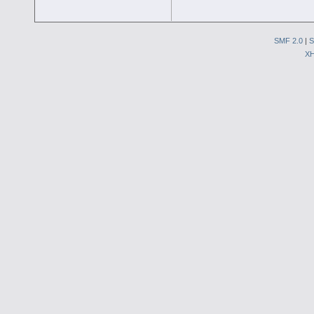
SMF 2.0
|
S
X