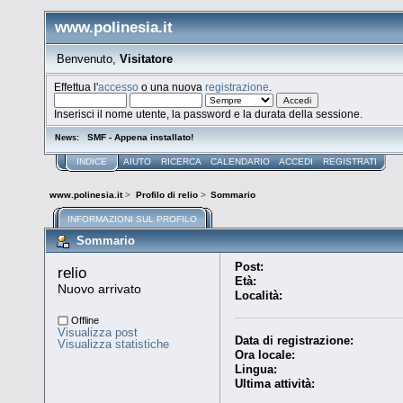
www.polinesia.it
Benvenuto,
Visitatore
Effettua l'
accesso
o una nuova
registrazione
.
Inserisci il nome utente, la password e la durata della sessione.
SMF - Appena installato!
News:
INDICE
AIUTO
RICERCA
CALENDARIO
ACCEDI
REGISTRATI
www.polinesia.it
>
Profilo di relio
>
Sommario
INFORMAZIONI SUL PROFILO
Sommario
Post:
relio 
Età:
Nuovo arrivato
Località:
Offline
Visualizza post
Data di registrazione:
Visualizza statistiche
Ora locale:
Lingua:
Ultima attività: