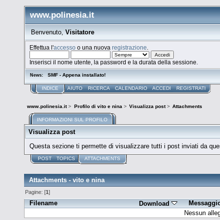
www.polinesia.it
Benvenuto,
Visitatore
Effettua l'
accesso
o una nuova
registrazione
.
Inserisci il nome utente, la password e la durata della sessione.
SMF - Appena installato!
News:
INDICE
AIUTO
RICERCA
CALENDARIO
ACCEDI
REGISTRATI
www.polinesia.it
>
Profilo di vito e nina
>
Visualizza post
>
Attachments
INFORMAZIONI SUL PROFILO
Visualizza post
Questa sezione ti permette di visualizzare tutti i post inviati da que
POST
TOPICS
ATTACHMENTS
Attachments - vito e nina
Pagine: [
1
]
Filename
Messaggi
Download
Nessun alleg