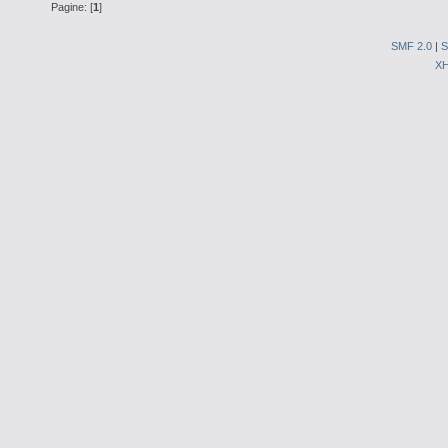
Pagine: [
1
]
SMF 2.0
|
S
X