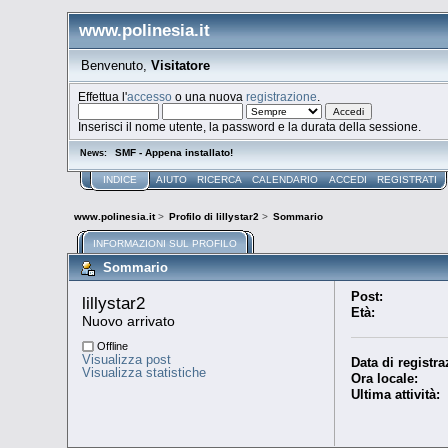
www.polinesia.it
Benvenuto,
Visitatore
Effettua l'
accesso
o una nuova
registrazione
.
Inserisci il nome utente, la password e la durata della sessione.
SMF - Appena installato!
News:
INDICE
AIUTO
RICERCA
CALENDARIO
ACCEDI
REGISTRATI
www.polinesia.it
>
Profilo di lillystar2
>
Sommario
INFORMAZIONI SUL PROFILO
Sommario
Post:
lillystar2 
Età:
Nuovo arrivato
Offline
Visualizza post
Data di registra
Visualizza statistiche
Ora locale:
Ultima attività: