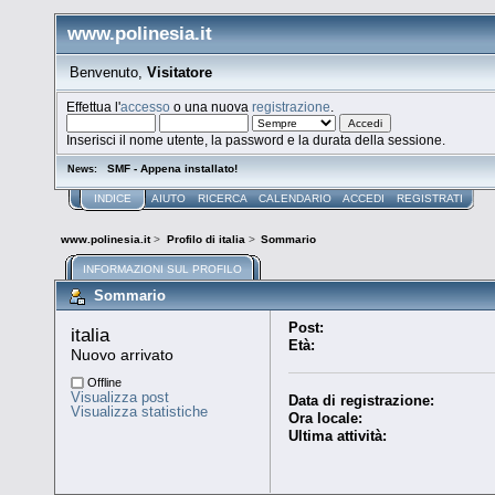
www.polinesia.it
Benvenuto,
Visitatore
Effettua l'
accesso
o una nuova
registrazione
.
Inserisci il nome utente, la password e la durata della sessione.
SMF - Appena installato!
News:
INDICE
AIUTO
RICERCA
CALENDARIO
ACCEDI
REGISTRATI
www.polinesia.it
>
Profilo di italia
>
Sommario
INFORMAZIONI SUL PROFILO
Sommario
Post:
italia 
Età:
Nuovo arrivato
Offline
Visualizza post
Data di registrazione:
Visualizza statistiche
Ora locale:
Ultima attività: