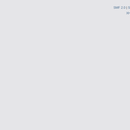
SMF 2.0
|
S
X