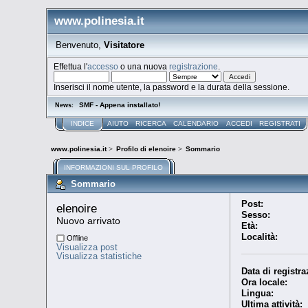
www.polinesia.it
Benvenuto,
Visitatore
Effettua l'
accesso
o una nuova
registrazione
.
Inserisci il nome utente, la password e la durata della sessione.
SMF - Appena installato!
News:
INDICE
AIUTO
RICERCA
CALENDARIO
ACCEDI
REGISTRATI
www.polinesia.it
>
Profilo di elenoire
>
Sommario
INFORMAZIONI SUL PROFILO
Sommario
Post:
elenoire 
Sesso:
Nuovo arrivato
Età:
Località:
Offline
Visualizza post
Visualizza statistiche
Data di registra
Ora locale:
Lingua:
Ultima attività: