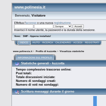
www.polinesia.it
Benvenuto,
Visitatore
Effettua l'
accesso
o una nuova
registrazione
.
Inserisci il nome utente, la password e la durata della sessione.
SMF - Appena installato!
News:
INDICE
AIUTO
RICERCA
CALENDARIO
ACCEDI
REGISTRATI
www.polinesia.it
>
Profilo di kuzzotta
>
Visualizza statistiche
INFORMAZIONI SUL PROFILO
Statistiche generali - kuzzotta
Tempo complessivo trascorso online:
Post totali:
Totale discussioni iniziate:
Numero di sondaggi creati:
Numero di voti nei sondaggi:
Scrittura messaggi durante il giorno