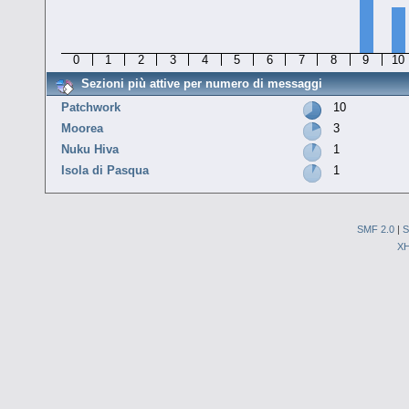
0
1
2
3
4
5
6
7
8
9
10
Sezioni più attive per numero di messaggi
Patchwork
10
Moorea
3
Nuku Hiva
1
Isola di Pasqua
1
SMF 2.0
|
S
X