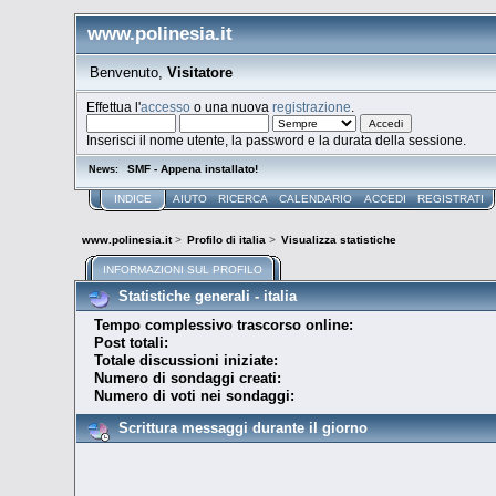
www.polinesia.it
Benvenuto,
Visitatore
Effettua l'
accesso
o una nuova
registrazione
.
Inserisci il nome utente, la password e la durata della sessione.
SMF - Appena installato!
News:
INDICE
AIUTO
RICERCA
CALENDARIO
ACCEDI
REGISTRATI
www.polinesia.it
>
Profilo di italia
>
Visualizza statistiche
INFORMAZIONI SUL PROFILO
Statistiche generali - italia
Tempo complessivo trascorso online:
Post totali:
Totale discussioni iniziate:
Numero di sondaggi creati:
Numero di voti nei sondaggi:
Scrittura messaggi durante il giorno