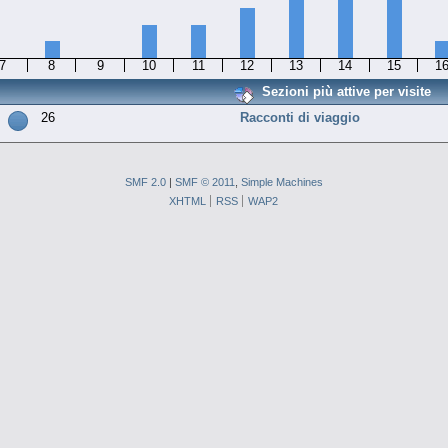
7
8
9
10
11
12
13
14
15
1
Sezioni più attive per visite
26
Racconti di viaggio
SMF 2.0
|
SMF © 2011
,
Simple Machines
XHTML
RSS
WAP2