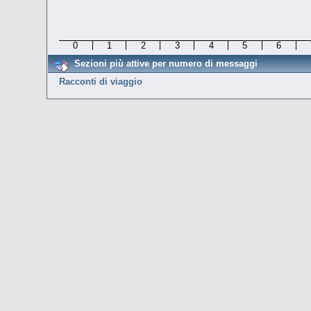
0
1
2
3
4
5
6
Sezioni più attive per numero di messaggi
Racconti di viaggio