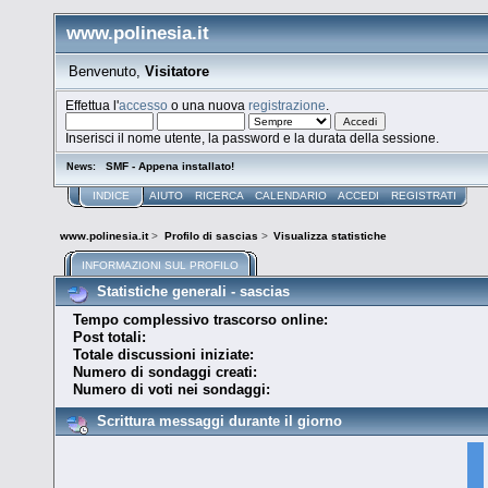
www.polinesia.it
Benvenuto,
Visitatore
Effettua l'
accesso
o una nuova
registrazione
.
Inserisci il nome utente, la password e la durata della sessione.
SMF - Appena installato!
News:
INDICE
AIUTO
RICERCA
CALENDARIO
ACCEDI
REGISTRATI
www.polinesia.it
>
Profilo di sascias
>
Visualizza statistiche
INFORMAZIONI SUL PROFILO
Statistiche generali - sascias
Tempo complessivo trascorso online:
Post totali:
Totale discussioni iniziate:
Numero di sondaggi creati:
Numero di voti nei sondaggi:
Scrittura messaggi durante il giorno