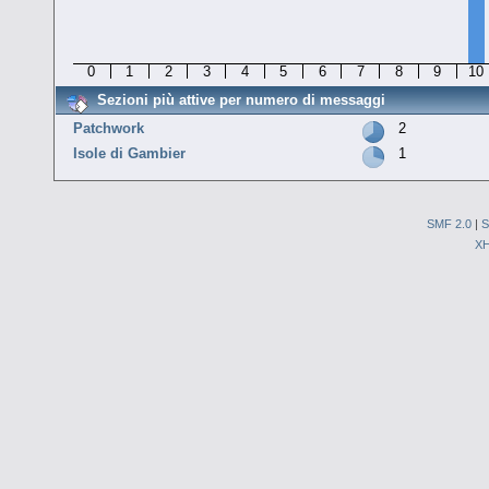
0
1
2
3
4
5
6
7
8
9
10
Sezioni più attive per numero di messaggi
Patchwork
2
Isole di Gambier
1
SMF 2.0
|
S
X