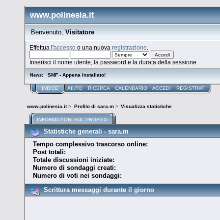
www.polinesia.it
Benvenuto,
Visitatore
Effettua l'
accesso
o una nuova
registrazione
.
Inserisci il nome utente, la password e la durata della sessione.
SMF - Appena installato!
News:
INDICE
AIUTO
RICERCA
CALENDARIO
ACCEDI
REGISTRATI
www.polinesia.it
>
Profilo di sara.m
>
Visualizza statistiche
INFORMAZIONI SUL PROFILO
Statistiche generali - sara.m
Tempo complessivo trascorso online:
Post totali:
Totale discussioni iniziate:
Numero di sondaggi creati:
Numero di voti nei sondaggi:
Scrittura messaggi durante il giorno