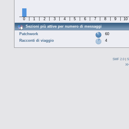
0
1
2
3
4
5
6
7
8
9
10
Sezioni più attive per numero di messaggi
Patchwork
60
Racconti di viaggio
4
SMF 2.0
|
S
X