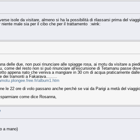
se isole da visitare, almeno si ha la possibilità di rilassarsi prima del viaggio
 niente male sia per il cibo che per il trattamento :wink:
suna delle due, non puoi rinunciare alle spiagge rosa, ai motu da visitare a pied
i Tikehau, come del resto non si può rinunciare all'escursione di Tetamanu passe 
letto appena nato che veniva a mangiare in 30 cm di acqua praticamente dalle
e dei tramonti a Fakarava.........
uamotu.plongee.free.fr/album1.htm
ne le 22 ore di volo passano anche perchè se vai da Parigi a metà del viaggio 
 risparmiare come dice Rosanna,
e
io a mano)