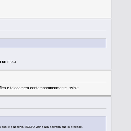
i un motu
ografica e telecamera contemporaneamente :wink:
to con le ginocchia MOLTO vicine alla poltrona che lo precede.