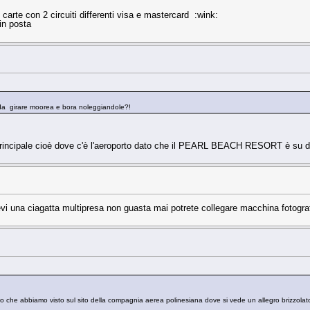
rte con 2 circuiti differenti visa e mastercard :wink:
in posta
 da girare moorea e bora noleggiandole?!
 principale cioè dove c'è l'aeroporto dato che il PEARL BEACH RESORT è su d
ortatevi una ciagatta multipresa non guasta mai potrete collegare macchina fot
oto che abbiamo visto sul sito della compagnia aerea polinesiana dove si vede un allegro brizzola