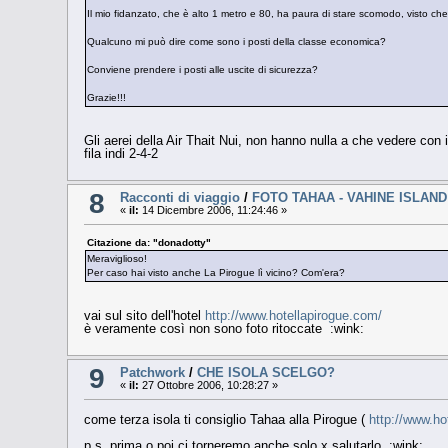
Il mio fidanzato, che è alto 1 metro e 80, ha paura di stare scomodo, visto ch
Qualcuno mi può dire come sono i posti della classe economica?
Conviene prendere i posti alle uscite di sicurezza?
Grazie!!!
Gli aerei della Air Thait Nui, non hanno nulla a che vedere con i 
fila indi 2-4-2
8
Racconti di viaggio
/
FOTO TAHAA - VAHINE ISLAND
«
il:
14 Dicembre 2006, 11:24:46 »
Citazione da: "donadotty"
Meraviglioso!
Per caso hai visto anche La Pirogue lì vicino? Com'era?
vai sul sito dell'hotel
http://www.hotellapirogue.com/
è veramente così non sono foto ritoccate :wink:
9
Patchwork
/
CHE ISOLA SCELGO?
«
il:
27 Ottobre 2006, 10:28:27 »
come terza isola ti consiglio Tahaa alla Pirogue (
http://www.ho
p.s. prima o poi ci torneremo anche solo x salutarlo :wink: