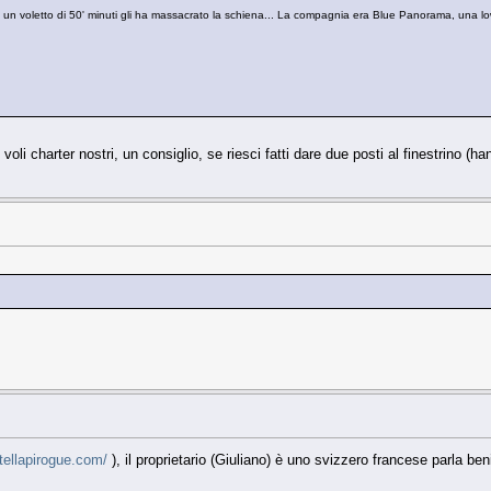
e un voletto di 50' minuti gli ha massacrato la schiena... La compagnia era Blue Panorama, una lo
voli charter nostri, un consiglio, se riesci fatti dare due posti al finestrino (h
tellapirogue.com/
), il proprietario (Giuliano) è uno svizzero francese parla be