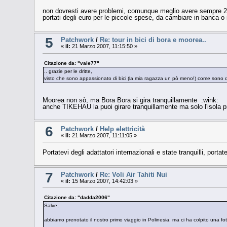
non dovresti avere problemi, comunque meglio avere sempre 2 ca
portati degli euro per le piccole spese, da cambiare in banca o 
5
Patchwork
/
Re: tour in bici di bora e moorea..
«
il:
21 Marzo 2007, 11:15:50 »
Citazione da: "vale77"
.. grazie per le dritte,
visto che sono appassionato di bici (la mia ragazza un pò meno!) come sono
Moorea non sò, ma Bora Bora si gira tranquillamente :wink:
anche TIKEHAU la puoi girare tranquillamente ma solo l'isola
6
Patchwork
/
Help elettricità
«
il:
21 Marzo 2007, 11:11:05 »
Portatevi degli adattatori internazionali e state tranquilli, p
7
Patchwork
/
Re: Voli Air Tahiti Nui
«
il:
15 Marzo 2007, 14:42:03 »
Citazione da: "dadda2006"
Salve,
abbiamo prenotato il nostro primo viaggio in Polinesia, ma ci ha colpito una f