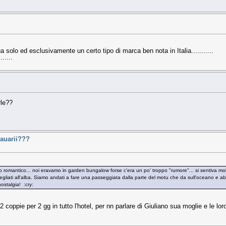
solo ed esclusivamente un certo tipo di marca ben nota in Italia...........
.....
rle??
auarii???
romantico... noi eravamo in garden bungalow forse c'era un po' troppo "rumore"... si sentiva molto 
gliati all'alba. Siamo andati a fare una passeggiata dalla parte del motu che da sull'oceano e abbiam
ostalgia! :cry:
 coppie per 2 gg in tutto l'hotel, per nn parlare di Giuliano sua moglie e le lor