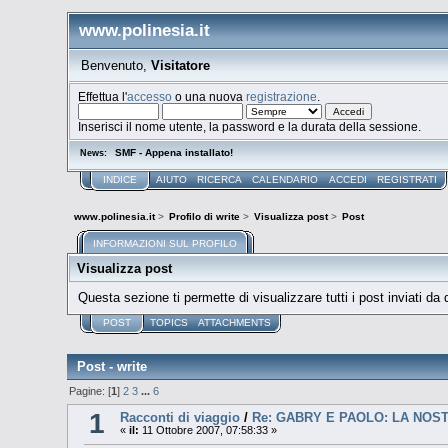
www.polinesia.it
Benvenuto,
Visitatore
Effettua l'
accesso
o una nuova
registrazione
.
Inserisci il nome utente, la password e la durata della sessione.
SMF - Appena installato!
News:
INDICE
AIUTO
RICERCA
CALENDARIO
ACCEDI
REGISTRATI
www.polinesia.it
>
Profilo di write
>
Visualizza post
>
Post
INFORMAZIONI SUL PROFILO
Visualizza post
Questa sezione ti permette di visualizzare tutti i post inviati da
POST
TOPICS
ATTACHMENTS
Post - write
Pagine: [
1
]
2
3
...
6
1
Racconti di viaggio
/
Re: GABRY E PAOLO: LA NOS
«
il:
11 Ottobre 2007, 07:58:33 »