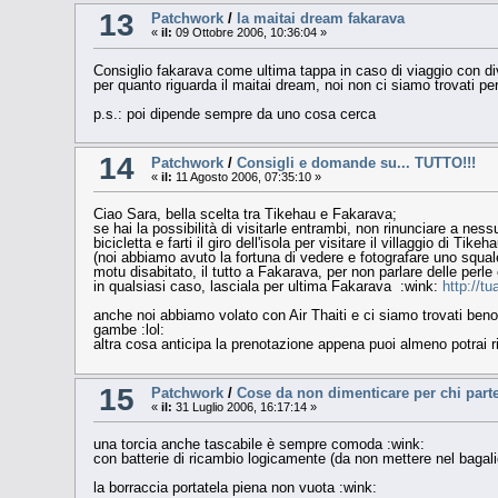
13
Patchwork
/
la maitai dream fakarava
«
il:
09 Ottobre 2006, 10:36:04 »
Consiglio fakarava come ultima tappa in caso di viaggio con diver
per quanto riguarda il maitai dream, noi non ci siamo trovati per
p.s.: poi dipende sempre da uno cosa cerca
14
Patchwork
/
Consigli e domande su... TUTTO!!!
«
il:
11 Agosto 2006, 07:35:10 »
Ciao Sara, bella scelta tra Tikehau e Fakarava;
se hai la possibilità di visitarle entrambi, non rinunciare a nes
bicicletta e farti il giro dell'isola per visitare il villaggio d
(noi abbiamo avuto la fortuna di vedere e fotografare uno squa
motu disabitato, il tutto a Fakarava, per non parlare delle perle 
in qualsiasi caso, lasciala per ultima Fakarava :wink:
http://t
anche noi abbiamo volato con Air Thaiti e ci siamo trovati beno
gambe :lol:
altra cosa anticipa la prenotazione appena puoi almeno potrai
15
Patchwork
/
Cose da non dimenticare per chi part
«
il:
31 Luglio 2006, 16:17:14 »
una torcia anche tascabile è sempre comoda :wink:
con batterie di ricambio logicamente (da non mettere nel bagal
la borraccia portatela piena non vuota :wink: