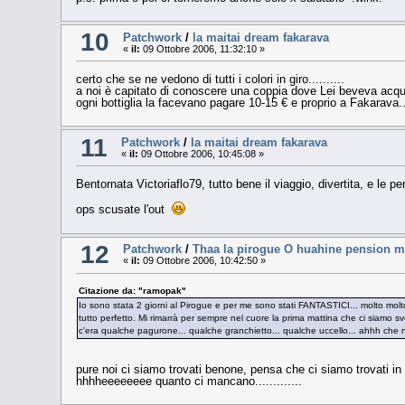
10
Patchwork
/
la maitai dream fakarava
«
il:
09 Ottobre 2006, 11:32:10 »
certo che se ne vedono di tutti i colori in giro..........
a noi è capitato di conoscere una coppia dove Lei beveva acqua 
ogni bottiglia la facevano pagare 10-15 € e proprio a Fakarava...
11
Patchwork
/
la maitai dream fakarava
«
il:
09 Ottobre 2006, 10:45:08 »
Bentornata Victoriaflo79, tutto bene il viaggio, divertita, e le pe
ops scusate l'out
12
Patchwork
/
Thaa la pirogue O huahine pension m
«
il:
09 Ottobre 2006, 10:42:50 »
Citazione da: "ramopak"
Io sono stata 2 giorni al Pirogue e per me sono stati FANTASTICI... molto molto 
tutto perfetto. Mi rimarrà per sempre nel cuore la prima mattina che ci siamo sve
c'era qualche pagurone... qualche granchietto... qualche uccello... ahhh che n
pure noi ci siamo trovati benone, pensa che ci siamo trovati in 2
hhhheeeeeeee quanto ci mancano.............