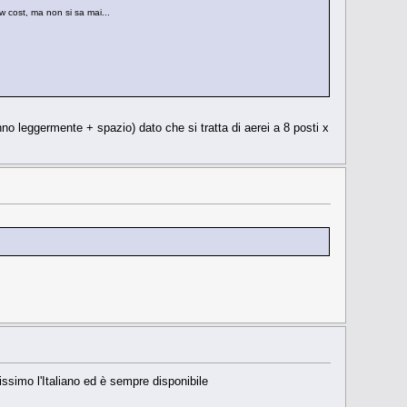
w cost, ma non si sa mai...
anno leggermente + spazio) dato che si tratta di aerei a 8 posti x
nissimo l'Italiano ed è sempre disponibile