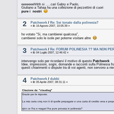
eeeeeeehhhh si .....cari Gabry e Paolo,
Giuliano a Tahaa ha una collezione di pezzettini di cuori
pure i nostri
2
Patchwork
/
Re: Sei tonato dalla polinesia?
«
il:
16 Agosto 2007, 10:05:39 »
ho votato "Si, ma cambierei qualcosa",
cambierei solo le isole per poterne visitare altre
3
Patchwork
/
Re: FORUM POLINESIA ?? MA NON PER 
«
il:
04 Luglio 2007, 12:46:42 »
intervengo solo per ricordarvi il motivo di questo
Patchwork
Idee, impressioni, sogni, domande e racconti sulla Polinesia f
questi chiarimenti o dispute tra di voi agenti, non servono a nient
4
Patchwork
/
dubbi
«
il:
05 Aprile 2007, 08:31:11 »
Citazione da: "claudiag"
Grazie per le risposte.
La mia carta cmq non è di quelle prepagate e una carta di credito vera e propri
qlcn ce l'ha e magari l'ha pure provata in polinesia?