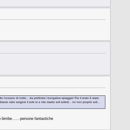
l'oceano di notte... da preferirsi i bungalow spiaggia! Per il resto è stato
o visto sorgere il sole io e mio marito soli soletti... no non proprio soli...
o bimbe.......persone fantastiche