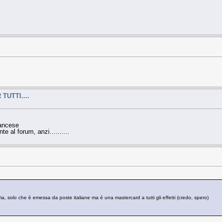
TUTTI....
rancese
e al forum, anzi..........
a, solo che è emessa da poste italiane ma è una mastercard a tutti gli effetti (credo, spero)