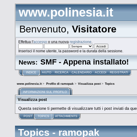
www.polinesia.it
Benvenuto,
Visitatore
Effettua l'
accesso
o una nuova
registrazione
.
Inserisci il nome utente, la password e la durata della sessione.
SMF - Appena installato!
News:
INDICE
AIUTO
RICERCA
CALENDARIO
ACCEDI
REGISTRATI
www.polinesia.it
>
Profilo di ramopak
>
Visualizza post
>
Topics
INFORMAZIONI SUL PROFILO
Visualizza post
Questa sezione ti permette di visualizzare tutti i post inviati da que
POST
TOPICS
ATTACHMENTS
Topics - ramopak