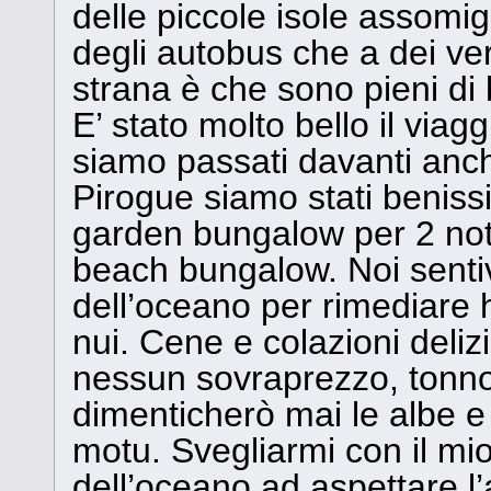
delle piccole isole assomig
degli autobus che a dei ver
strana è che sono pieni di
E’ stato molto bello il via
siamo passati davanti anche
Pirogue siamo stati benis
garden bungalow per 2 notti
beach bungalow. Noi senti
dell’oceano per rimediare ho 
nui. Cene e colazioni deli
nessun sovraprezzo, tonno
dimenticherò mai le albe e 
motu. Svegliarmi con il mio
dell’oceano ad aspettare l’a