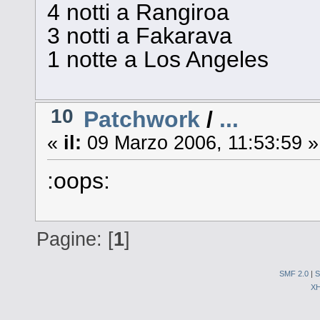
4 notti a Rangiroa
3 notti a Fakarava
1 notte a Los Angeles
10
Patchwork
/
...
«
il:
09 Marzo 2006, 11:53:59 »
:oops:
Pagine: [
1
]
SMF 2.0
|
S
X