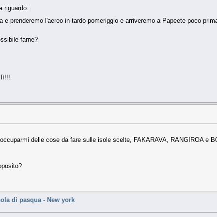
 riguardo:
ora e prenderemo l'aereo in tardo pomeriggio e arriveremo a Papeete poco prima d
ssibile farne?
ì!!!
o ad occuparmi delle cose da fare sulle isole scelte, FAKARAVA, RANGIROA 
oposito?
isola di pasqua - New york