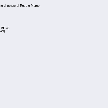
ggio di nozze di Rosa e Marco:
en BGW)
GW)