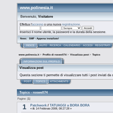
www.polinesia.it
Benvenuto,
Visitatore
Effettua l'
accesso
o una nuova
registrazione
.
Inserisci il nome utente, la password e la durata della sessione.
SMF - Appena installato!
News:
INDICE
AIUTO
RICERCA
CALENDARIO
ACCEDI
REGISTRATI
www.polinesia.it
>
Profilo di roswell74
>
Visualizza post
>
Topics
INFORMAZIONI SUL PROFILO
Visualizza post
Questa sezione ti permette di visualizzare tutti i post inviati da
POST
TOPICS
ATTACHMENTS
Topics - roswell74
Pagine: [
1
]
1
Patchwork
/
TATUAGGI a BORA BORA
«
il:
14 Febbraio 2008, 08:27:28 »