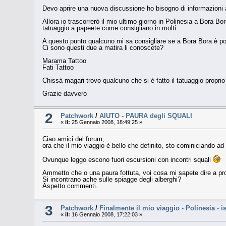
Devo aprire una nuova discussione ho bisogno di informazioni a
Allora io trascorrerò il mio ultimo giorno in Polinesia a Bora B
tatuaggio a papeete come consigliano in molti.
A questo punto qualcuno mi sa consigliare se a Bora Bora è po
Ci sono questi due a matira li conoscete?
Marama Tattoo
Fati Tattoo
Chissà magari trovo qualcuno che si è fatto il tatuaggio proprio l
Grazie davvero
2
Patchwork
/
AIUTO - PAURA degli SQUALI
«
il:
25 Gennaio 2008, 18:49:25 »
Ciao amici del forum,
ora che il mio viaggio è bello che definito, sto cominiciand
Ovunque leggo escono fuori escursioni con incontri squali
Ammetto che o una paura fottuta, voi cosa mi sapete dire a pr
Si incontrano ache sulle spiagge degli alberghi?
Aspetto commenti.
3
Patchwork
/
Finalmente il mio viaggio - Polinesia - 
«
il:
16 Gennaio 2008, 17:22:03 »