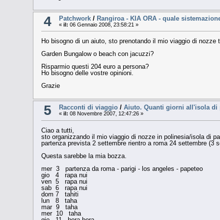
4
Patchwork
/
Rangiroa - KIA ORA - quale sistemazion
«
il:
06 Gennaio 2008, 23:58:21 »
Ho bisogno di un aiuto, sto prenotando il mio viaggio di nozze t
Garden Bungalow o beach con jacuzzi?
Risparmio questi 204 euro a persona?
Ho bisogno delle vostre opinioni.
Grazie
5
Racconti di viaggio
/
Aiuto. Quanti giorni all'isola d
«
il:
08 Novembre 2007, 12:47:26 »
Ciao a tutti,
sto organizzando il mio viaggio di nozze in polinesia/isola di 
partenza prevista 2 settembre rientro a roma 24 settembre (3 s
Questa sarebbe la mia bozza.
mer 3 partenza da roma - parigi - los angeles - papeteo
gio 4 rapa nui
ven 5 rapa nui
sab 6 rapa nui
dom 7 tahiti
lun 8 taha
mar 9 taha
mer 10 taha
gio 11 bora bora