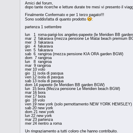
Amici del forum,
dopo tante ricerche e letture durate tre mesi vi presento il via
Finalmente Confermato e per 1 terzo pagato!!!
Sono soddisfatta di quanto prodotto
:
partenza 1 settembre
lun 1 roma-parigi-los angeles-papeete (le Meridien BB gard
mar 2 fakarava (mezza pensione Le Matai beach premium B
mer 3 fakarava
gio 4 fakarava
ven 5 fakarava
sab 6 rangiroa (mezza pensione KIA ORA garden BGW)
dom 7 rangiroa
lun 8 rangiroa
mar 9 rangiroa
mer 10 volo
gio 11 isola di pasqua
ven 12 isola di pasqua
sab 13 isola di pasqua
dom 14 papeete (le Meridien BB garden BGW)
lun 15 bora (Mezza pensione Le Meridien beach BGW)
mar 16 bora
mer 17 bora
gio 18 volo
ven 19 new york (solo pernottamento NEW YORK HEMSLEY)
sab 20 new york
dom 21 new york
lun 22 new york
mar 23 partenza
mer 24 rientro a roma
Un ringraziamento a tutti coloro che hanno contribuito.