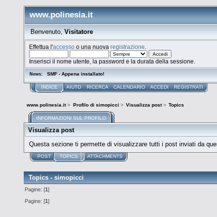
www.polinesia.it
Benvenuto,
Visitatore
Effettua l'
accesso
o una nuova
registrazione
.
Inserisci il nome utente, la password e la durata della sessione.
SMF - Appena installato!
News:
INDICE
AIUTO
RICERCA
CALENDARIO
ACCEDI
REGISTRATI
www.polinesia.it
>
Profilo di simopicci
>
Visualizza post
>
Topics
INFORMAZIONI SUL PROFILO
Visualizza post
Questa sezione ti permette di visualizzare tutti i post inviati da que
POST
TOPICS
ATTACHMENTS
Topics - simopicci
Pagine: [
1
]
Pagine: [
1
]