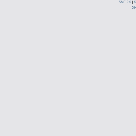
SMF 2.0
|
S
X