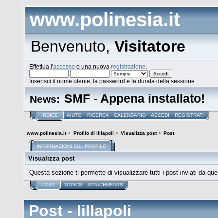
www.polinesia.it
Benvenuto,
Visitatore
Effettua l'
accesso
o una nuova
registrazione
.
Inserisci il nome utente, la password e la durata della sessione.
SMF - Appena installato!
News:
INDICE
AIUTO
RICERCA
CALENDARIO
ACCEDI
REGISTRATI
www.polinesia.it
>
Profilo di lillapoli
>
Visualizza post
>
Post
INFORMAZIONI SUL PROFILO
Visualizza post
Questa sezione ti permette di visualizzare tutti i post inviati da que
POST
TOPICS
ATTACHMENTS
Post - lillapoli