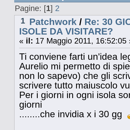
Pagine: [
1
]
2
1
Patchwork
/
Re: 30 G
ISOLE DA VISITARE?
«
il:
17 Maggio 2011, 16:52:05 
Ti conviene farti un'idea le
Aurelio mi permetto di spie
non lo sapevo) che gli scri
scrivere tutto maiuscolo vu
Per i giorni in ogni isola s
giorni
........che invidia x i 30 gg