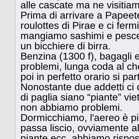
alle cascate ma ne visitia
Prima di arrivare a Papeete
roulottes di Pirae e ci fe
mangiamo sashimi e pesce 
un bicchiere di birra.
Benzina (1300 f), bagagli e
problemi, lunga coda al che
poi in perfetto orario si par
Nonostante due addetti ci d
di paglia siano “piante” viet
non abbiamo problemi.
Dormicchiamo, l'aereo è pien
passa liscio, ovviamente 
piante ecc, abbiamo rispos