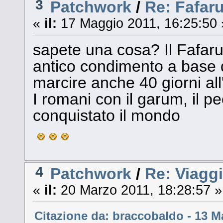
3
Patchwork
/
Re: Fafar
«
il:
17 Maggio 2011, 16:25:50 
sapete una cosa? Il Fafaru 
antico condimento a base di
marcire anche 40 giorni all'ap
I romani con il garum, il p
conquistato il mondo
4
Patchwork
/
Re: Viagg
«
il:
20 Marzo 2011, 18:28:57 »
Citazione da: braccobaldo - 13 M