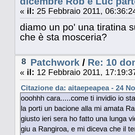
dicembre Rob e Luc part
«
il:
25 Febbraio 2011, 06:36:2
diamo un po' una tiratina
che è sta mosceria?
8
Patchwork
/
Re: 10 do
«
il:
12 Febbraio 2011, 17:19:3
Citazione da: aitaepeapea - 24 N
ooohhh cara.....come ti invidio io sta
la porti un bacione alla mi amata Ran
giusto ieri sera ho fatto una lunga
giu a Rangiroa, e mi diceva che il t