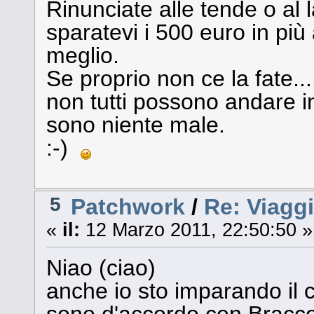
Rinunciate alle tende o al 
sparatevi i 500 euro in pi
meglio.
Se proprio non ce la fate.
non tutti possono andare i
sono niente male.
:-)
5
Patchwork
/
Re: Viagg
«
il:
12 Marzo 2011, 22:50:50 »
Niao (ciao)
anche io sto imparando il c
sono d'accordo con Bracco s