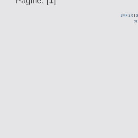
Pagine: [
1
]
SMF 2.0
|
S
X