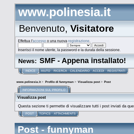
www.polinesia.it
Benvenuto,
Visitatore
Effettua l'
accesso
o una nuova
registrazione
.
Inserisci il nome utente, la password e la durata della sessione.
SMF - Appena installato!
News:
INDICE
AIUTO
RICERCA
CALENDARIO
ACCEDI
REGISTRATI
www.polinesia.it
>
Profilo di funnyman
>
Visualizza post
>
Post
INFORMAZIONI SUL PROFILO
Visualizza post
Questa sezione ti permette di visualizzare tutti i post inviati da que
POST
TOPICS
ATTACHMENTS
Post - funnyman