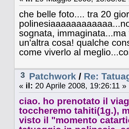
che belle foto.... tra 20 gior
polinesiaaaaaaaaaaaa...non
sognata, immaginata...ma 
un'altra cosa! qualche cons
come viverlo al meglio...c
3
Patchwork
/
Re: Tatuag
«
il:
20 Aprile 2008, 19:26:11 »
ciao. ho prenotato il viag
toccheremo tahiti(1g.), m
visto il "momento catar