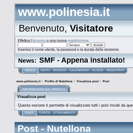
www.polinesia.it
Benvenuto,
Visitatore
Effettua l'
accesso
o una nuova
registrazione
.
Inserisci il nome utente, la password e la durata della sessione.
SMF - Appena installato!
News:
INDICE
AIUTO
RICERCA
CALENDARIO
ACCEDI
REGISTRATI
www.polinesia.it
>
Profilo di Nutellona
>
Visualizza post
>
Post
INFORMAZIONI SUL PROFILO
Visualizza post
Questa sezione ti permette di visualizzare tutti i post inviati da que
POST
TOPICS
ATTACHMENTS
Post - Nutellona