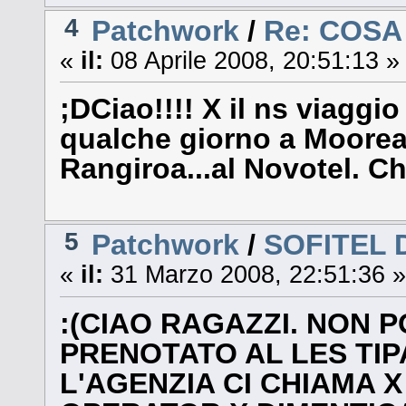
4
Patchwork
/
Re: COS
«
il:
08 Aprile 2008, 20:51:13 »
;DCiao!!!! X il ns viaggi
qualche giorno a Moorea, a
Rangiroa...al Novotel. C
5
Patchwork
/
SOFITEL 
«
il:
31 Marzo 2008, 22:51:36 »
:(CIAO RAGAZZI. NON 
PRENOTATO AL LES TIP
L'AGENZIA CI CHIAMA X