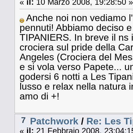
«
il:
10 Marzo 2008, 19:28:50 »
Anche noi non vediamo l'or
pennuti! Abbiamo deciso e
TIPANIERS. In breve il ns i
crociera sul pride della Ca
Angeles (Crociera del Mess
e si vola verso Papete... un
godersi 6 notti a Les Tipan
lusso e relax nella natura 
amo di +!
7
Patchwork
/
Re: Les T
«
il:
21 Febbraio 2008, 23:04:1