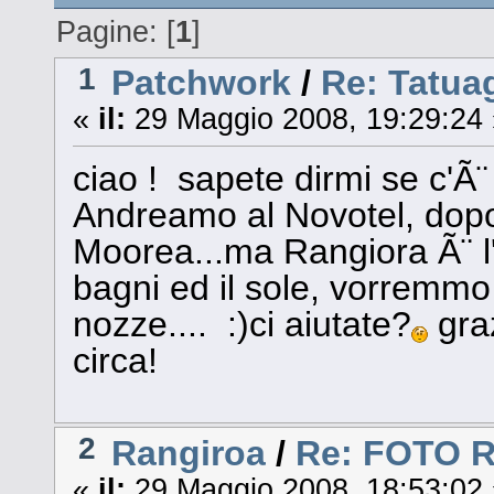
Pagine: [
1
]
1
Patchwork
/
Re: Tatuag
«
il:
29 Maggio 2008, 19:29:24 
ciao ! sapete dirmi se c'Ã
Andreamo al Novotel, dopo 
Moorea...ma Rangiora Ã¨ l'u
bagni ed il sole, vorremmo f
nozze.... :)ci aiutate?
graz
circa!
2
Rangiroa
/
Re: FOTO 
«
il:
29 Maggio 2008, 18:53:02 