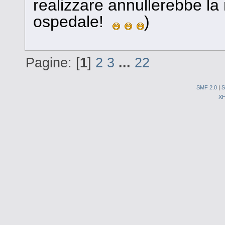
realizzare annullerebbe la 
ospedale!
)
Pagine: [
1
]
2
3
...
22
SMF 2.0
|
S
X