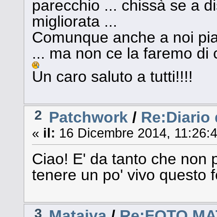
parecchio ... chissà se a d
migliorata ...
Comunque anche a noi piac
... ma non ce la faremo di
Un caro saluto a tutti!!!!
2
Patchwork
/
Re:Diario 
«
il:
16 Dicembre 2014, 11:26:4
Ciao! E' da tanto che non p
tenere un po' vivo questo 
3
Mataiva
/
Re:FOTO MA