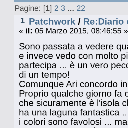
Pagine: [
1
]
2
3
...
22
1
Patchwork
/
Re:Diario 
«
il:
05 Marzo 2015, 08:46:55 »
Sono passata a vedere qua
e invece vedo con molto p
partecipa ... è un vero pecc
di un tempo!
Comunque Ari concordo in 
Proprio qualche giorno f
che sicuramente è l'isola c
ha una laguna fantastica ..
i colori sono favolosi ... m