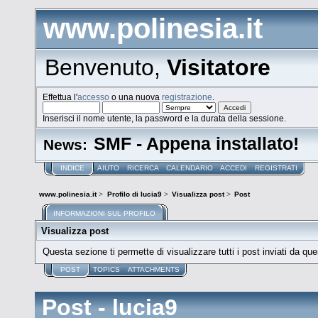
www.polinesia.it
Benvenuto,
Visitatore
Effettua l'
accesso
o una nuova
registrazione
.
Inserisci il nome utente, la password e la durata della sessione.
SMF - Appena installato!
News:
INDICE
AIUTO
RICERCA
CALENDARIO
ACCEDI
REGISTRATI
www.polinesia.it
>
Profilo di lucia9
>
Visualizza post
>
Post
INFORMAZIONI SUL PROFILO
Visualizza post
Questa sezione ti permette di visualizzare tutti i post inviati da que
POST
TOPICS
ATTACHMENTS
Post - lucia9