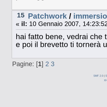
15
Patchwork
/
immersion
«
il:
10 Gennaio 2007, 14:23:52
hai fatto bene, vedrai che ti
e poi il brevetto ti tornerà ut
Pagine: [
1
]
2
3
SMF 2.0
|
S
X