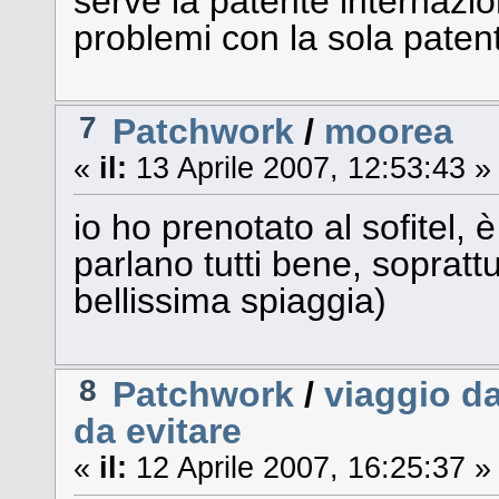
serve la patente internazi
problemi con la sola patent
7
Patchwork
/
moorea
«
il:
13 Aprile 2007, 12:53:43 »
io ho prenotato al sofitel,
parlano tutti bene, sopratt
bellissima spiaggia)
8
Patchwork
/
viaggio da
da evitare
«
il:
12 Aprile 2007, 16:25:37 »