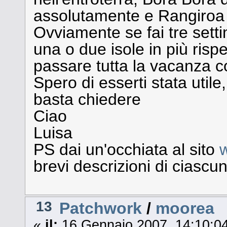
assolutamente e Rangiroa è
Ovviamente se fai tre set
una o due isole in più risp
passare tutta la vacanza co
Spero di esserti stata utile
basta chiedere
Ciao
Luisa
PS dai un'occhiata al sito
w
brevi descrizioni di ciascun
13
Patchwork
/
moorea
«
il:
16 Gennaio 2007, 14:10:04