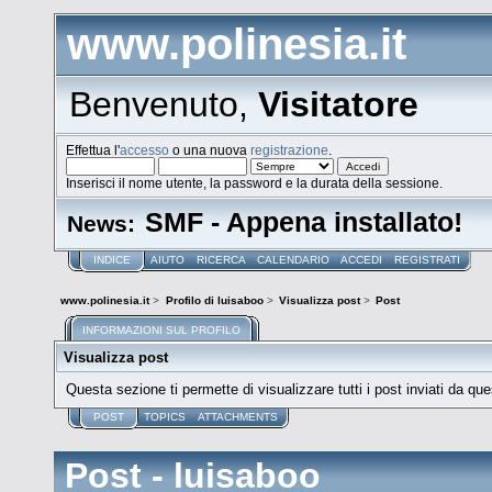
www.polinesia.it
Benvenuto,
Visitatore
Effettua l'
accesso
o una nuova
registrazione
.
Inserisci il nome utente, la password e la durata della sessione.
SMF - Appena installato!
News:
INDICE
AIUTO
RICERCA
CALENDARIO
ACCEDI
REGISTRATI
www.polinesia.it
>
Profilo di luisaboo
>
Visualizza post
>
Post
INFORMAZIONI SUL PROFILO
Visualizza post
Questa sezione ti permette di visualizzare tutti i post inviati da que
POST
TOPICS
ATTACHMENTS
Post - luisaboo