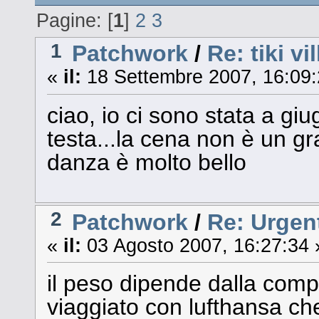
Pagine: [
1
]
2
3
1
Patchwork
/
Re: tiki v
«
il:
18 Settembre 2007, 16:09:
ciao, io ci sono stata a gi
testa...la cena non è un gr
danza è molto bello
2
Patchwork
/
Re: Urgent
«
il:
03 Agosto 2007, 16:27:34 
il peso dipende dalla com
viaggiato con lufthansa ch