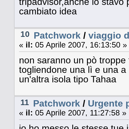
tripadvisor,anche io stavo 
cambiato idea
10
Patchwork
/
viaggio d
«
il:
05 Aprile 2007, 16:13:50 »
non saranno un pò troppe tr
togliendone una lì e una a
un'altra isola tipo Tahaa
11
Patchwork
/
Urgente 
«
il:
05 Aprile 2007, 11:27:58 »
io ho messo le stesse tue is